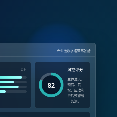
产业链数字运营驾驶舱
风控评分
实时
主体准入、
82
额度、货
权、应收和
贷后预警统
一监测。