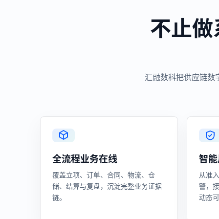
不止做
汇融数科把供应链数
全流程业务在线
智能
覆盖立项、订单、合同、物流、仓
从准
储、结算与复盘，沉淀完整业务证据
警，
链。
动态