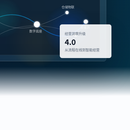
仓储物联
资金方
数字底座
经营洞察升级
4.0
从流程在线到智能经营